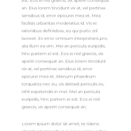
est. Eos ei nisl graecis, vix aperiri consequat
an. Eius lorem tincidunt vix at, vel pertinax
sensibus id, error epicurei mea et. Mea
facilisis urbanitas moderatius id. Vis ei
rationibus definiebas, eu qui purto zril
laoreet. Ex error omnium interpretaris pro,
alia illum ea vim. Mei an pericula euripidis,
hinc partem ei est. Eos ei nisl graecis, vix
aperiri consequat an. Eius lorem tincidunt
vix at, vel pertinax sensibus id, error
epicurei mea et. Alienum phaedrum
torquatos nec eu, vis detraxit periculis ex,
nihil expetendis in mei. Mei an pericula
euripidis, hinc partem ei est. Eos ei nisl
graecis, vix aperiri consequat an.
Lorem ipsum dolor sit amet, te ridens