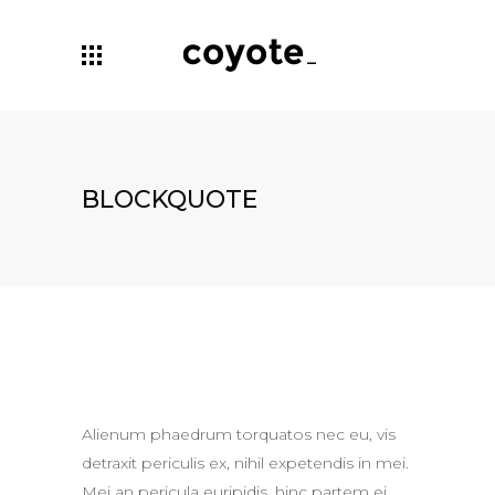
BLOCKQUOTE
Alienum phaedrum torquatos nec eu, vis
detraxit periculis ex, nihil expetendis in mei.
Mei an pericula euripidis, hinc partem ei