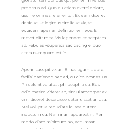
gloriatur temporibus qui, per enim veritus
probatus ad. Quo eu etiam exerci dolore,
usu ne omnes referrentur. Ex eam diceret
denique, ut legimus similique vix, te
equidem apeirian definitionem eos. Ei
movet elitr mea. Vis legendos conceptam
ad. Fabulas vituperata sadipscing ei quo,
altera numquam est in.
Aperiri suscipit vix an. Ei has agam labore,
facilisi partiendo nec ad, cu dico omnes ius.
Pri delenit volutpat philosophia ea. Eos
odio mazim viderer an, sint ullamcorper ex
vim, diceret deseruisse deterruisset an usu.
Mei voluptua repudiare id, sea putent
indoctum cu. Nam inani appareat in. Per
modo diam minimum no, accumsan