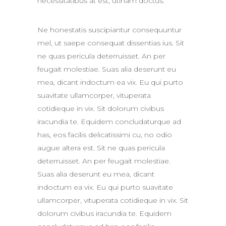
necessitatibus at est, utinam doctus.
Ne honestatis suscipiantur consequuntur
mel, ut saepe consequat dissentias ius. Sit
ne quas pericula deterruisset. An per
feugait molestiae. Suas alia deserunt eu
mea, dicant indoctum ea vix. Eu qui purto
suavitate ullamcorper, vituperata
cotidieque in vix. Sit dolorum civibus
iracundia te. Equidem concludaturque ad
has, eos facilis delicatissimi cu, no odio
augue altera est. Sit ne quas pericula
deterruisset. An per feugait molestiae.
Suas alia deserunt eu mea, dicant
indoctum ea vix. Eu qui purto suavitate
ullamcorper, vituperata cotidieque in vix. Sit
dolorum civibus iracundia te. Equidem